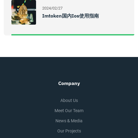
2024/02/27
Imtoken国内ios使用指南
Company
About Us
Meet Our Team
News & Media
Our Projects