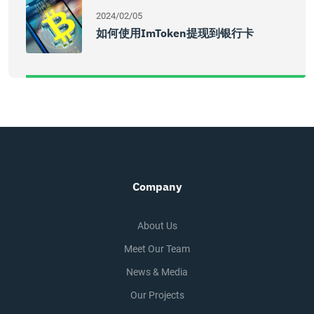
2024/02/05
如何使用imToken提现到银行卡
Company
About Us
Meet Our Team
News & Media
Our Projects