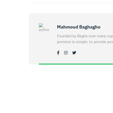
Mahmoud Baghagho
Founded by Begha over many cups 
promise is simple: to provide pow