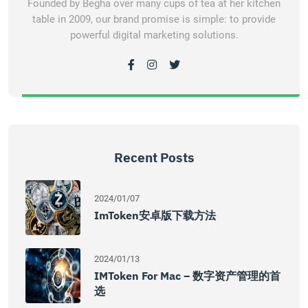
Founded by Begha over many cups of tea at her kitchen
table in 2009, our brand promise is simple: to provide
powerful digital marketing solutions.
Recent Posts
2024/01/07
ImToken安卓版下载方法
2024/01/13
IMToken For Mac – 数字资产管理的首
选