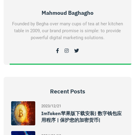
Mahmoud Baghagho
Founded by Begha over many cups of tea at her kitchen
table in 2009, our brand promise is simple: to provide
powerful digital marketing solutions.
Recent Posts
2023/12/21
ImToken苹果版下载安装| 数字钱包应
用程序 | 保护您的加密货币|