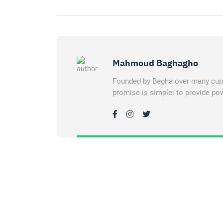
Mahmoud Baghagho
Founded by Begha over many cups 
promise is simple: to provide pow