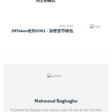
消交易确认
Next Post
IMToken收到VIN1 - 加密货币钱包
Mahmoud Baghagho
Founded by Begha over many cups of tea at her kitchen